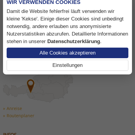
WIR VERWENDEN COOKIES
Tirol/Österreich
info@bergerhof.co.at
Damit die Website fehlerfrei läuft verwenden wir
Tel: +43 4876 8248
kleine 'Kekse'. Einige dieser Cookies sind unbedingt
notwendig, andere erlauben uns anonymisierte
Nutzerstatistiken abzurufen. Detaillierte Informationen
stehen in unserer
Datenschutzerklärung
.
LAGE & ANREISE
Alle Cookies akzeptieren
Der schnellste Weg zum
Bergerhof
Einstellungen
Anreise
Routenplaner