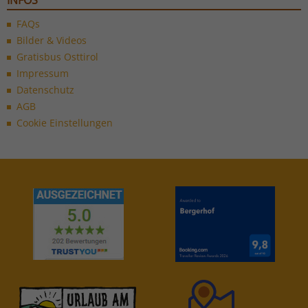
INFOS
FAQs
Bilder & Videos
Gratisbus Osttirol
Impressum
Datenschutz
AGB
Cookie Einstellungen