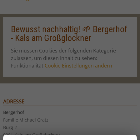
Bewusst nachhaltig! 🌱 Bergerhof
- Kals am Großglockner
Sie müssen Cookies der folgenden Kategorie
zulassen, um diesen Inhalt zu sehen:
Funktionalität
Cookie Einstellungen ändern
ADRESSE
Bergerhof
Familie Michael Gratz
Burg 2
9981 Kals am Großglockner