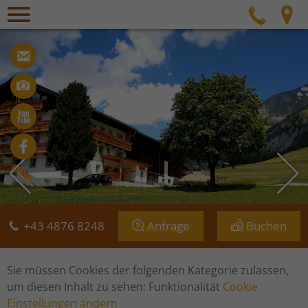
Menü
Tel
info@bergerhof.co.at
Bilder
Videos
Facebook
+43 4876 8248
Anfrage
Buchen
Sie müssen Cookies der folgenden Kategorie zulassen,
um diesen Inhalt zu sehen: Funktionalität
Cookie
Einstellungen ändern