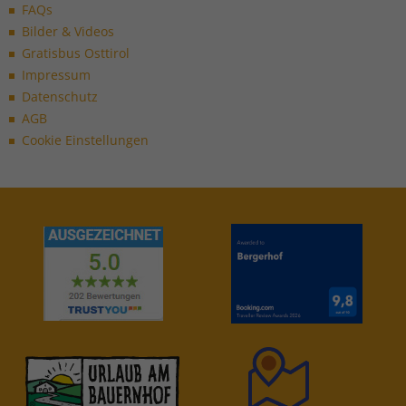
FAQs
Bilder & Videos
Gratisbus Osttirol
Impressum
Datenschutz
AGB
Cookie Einstellungen